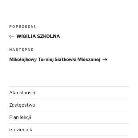
Nawigacja
Poprzedni
POPRZEDNI
wpisu
wpis
WIGILIA SZKOLNA
Następny
NASTĘPNE
wpis
Mikołajkowy Turniej Siatkówki Mieszanej
Aktualności
Zastępstwa
Plan lekcji
e-dziennik