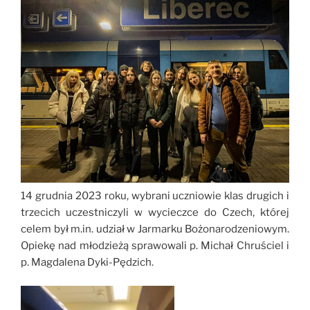
14 grudnia 2023 roku, wybrani uczniowie klas drugich i
trzecich uczestniczyli w wycieczce do Czech, której
celem był m.in. udział w Jarmarku Bożonarodzeniowym.
Opiekę nad młodzieżą sprawowali p. Michał Chruściel i
p. Magdalena Dyki-Pędzich.