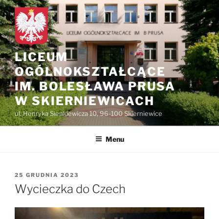
do
Przejdź
treści
do
treści
LICEUM
OGÓLNOKSZTAŁCĄCE
IM. BOLESŁAWA PRUSA
W SKIERNIEWICACH
ul. Henryka Sienkiewicza 10, 96-100 Skierniewice
Menu
OPUBLIKOWANE
25 GRUDNIA 2023
W
Wycieczka do Czech