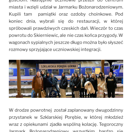
gościom. Następnie uczniowie przeszli do centrum
miasta i wzięli udział w Jarmarku Bożonarodzeniowym.
Kupili tam pamiątki oraz ozdoby choinkowe. Pod
koniec dnia, wybrali się do restauracji, w której
spróbowali prawdziwych czeskich dań. Wieczór to czas
powrotu do Skierniewic, ale nie czas końca przygody. W
wagonach sypialnych jeszcze długo można było słyszeć
rozmowy sprzyjające uczniowskiej integracji.
W drodze powrotnej został zaplanowany dwugodzinny
przystanek w Szklarskiej Porębie, w której młodzież
wraz z opiekunami zjadła wspólną kolację. Tegoroczny
Jarmark Bożonarodzeniowy wszystkim bardzo się