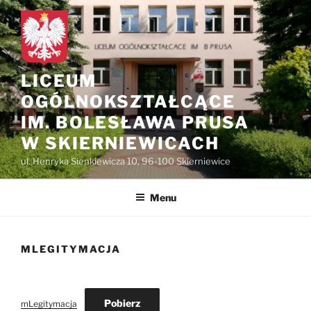
do
Przejdź
treści
do
treści
LICEUM
OGÓLNOKSZTAŁCĄCE
IM. BOLESŁAWA PRUSA
W SKIERNIEWICACH
ul. Henryka Sienkiewicza 10, 96-100 Skierniewice
Menu
MLEGITYMACJA
Pobierz
mLegitymacja