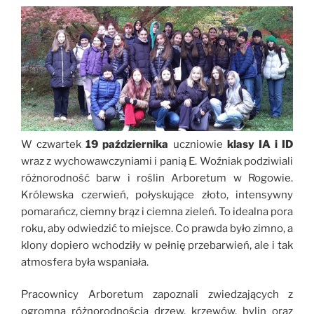
W czwartek
19 października
uczniowie
klasy IA i ID
wraz z wychowawczyniami i panią E. Woźniak podziwiali
różnorodność barw i roślin Arboretum w Rogowie.
Królewska czerwień, połyskujące złoto, intensywny
pomarańcz, ciemny brąz i ciemna zieleń. To idealna pora
roku, aby odwiedzić to miejsce. Co prawda było zimno, a
klony dopiero wchodziły w pełnię przebarwień, ale i tak
atmosfera była wspaniała.
Pracownicy Arboretum zapoznali zwiedzających z
ogromną różnorodnością drzew, krzewów, bylin oraz