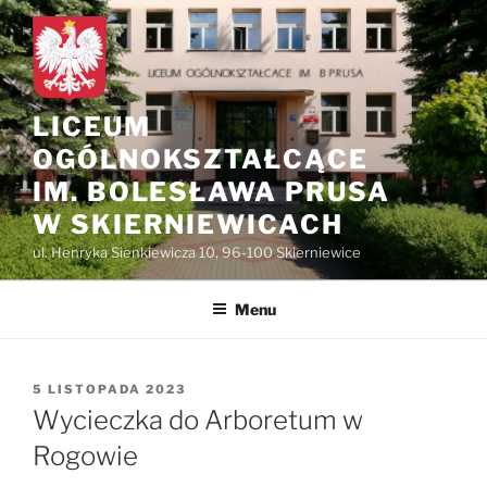
do
Przejdź
treści
do
treści
LICEUM
OGÓLNOKSZTAŁCĄCE
IM. BOLESŁAWA PRUSA
W SKIERNIEWICACH
ul. Henryka Sienkiewicza 10, 96-100 Skierniewice
Menu
OPUBLIKOWANE
5 LISTOPADA 2023
W
Wycieczka do Arboretum w
Rogowie