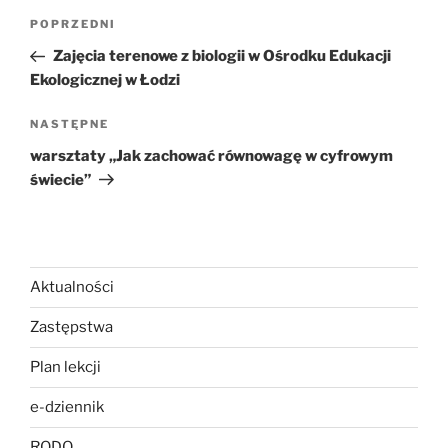
Nawigacja
Poprzedni
POPRZEDNI
wpisu
wpis
Zajęcia terenowe z biologii w Ośrodku Edukacji
Ekologicznej w Łodzi
Następny
NASTĘPNE
wpis
warsztaty „Jak zachować równowagę w cyfrowym
świecie”
Aktualności
Zastępstwa
Plan lekcji
e-dziennik
RODO