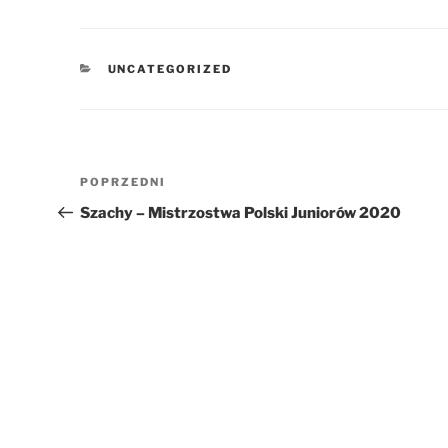
KATEGORIE
UNCATEGORIZED
Nawigacja
Poprzedni
POPRZEDNI
wpisu
wpis
Szachy – Mistrzostwa Polski Juniorów 2020