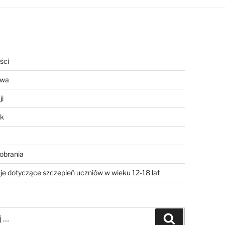
ści
twa
ji
ik
pobrania
je dotyczące szczepień uczniów w wieku 12-18 lat
Szukaj