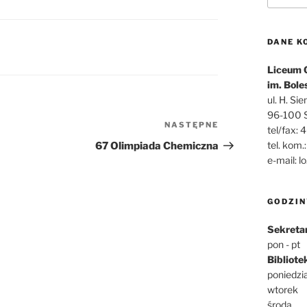
DANE K
Liceum 
im. Bole
ul. H. Si
96-100 S
NASTĘPNE
Następny
tel/fax: 
wpis
tel. kom
67 Olimpiada Chemiczna
e-mail: l
GODZIN
Sekretar
pon - pt
Bibliote
poniedzi
wtorek
środa