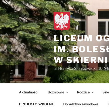
Przejdź
treści
do
treści
LICEUM O
IM. BOLE
W SKIERN
ul. Henryka Sienkiewicza 10, 9
Aktualności
Uczniowie
Rodzice
Szk
PROJEKTY SZKOLNE
Doradztwo zawodowe