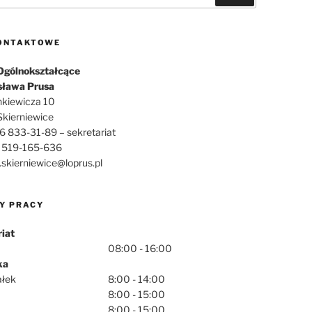
ONTAKTOWE
Ogólnokształcące
sława Prusa
enkiewicza 10
kierniewice
46 833-31-89 – sekretariat
.: 519-165-636
o.skierniewice@loprus.pl
Y PRACY
iat
08:00 - 16:00
ka
ałek
8:00 - 14:00
8:00 - 15:00
8:00 - 15:00