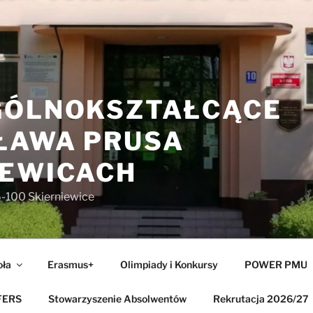
GÓLNOKSZTAŁCĄCE
SŁAWA PRUSA
IEWICACH
6-100 Skierniewice
oła
Erasmus+
Olimpiady i Konkursy
POWER PMU
FERS
Stowarzyszenie Absolwentów
Rekrutacja 2026/27