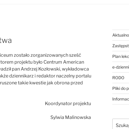
Aktualno
stwa
Zastęps
Liceum zostało zorganizowanych sześć
Plan lekc
atorem projektu było Centrum American
e-dzienn
adził pan Andrzej Kozłowski, wykładowca
kże dziennikarz i redaktor naczelny portalu
RODO
ruszone takie kwestie jak obrona przed
Pliki do 
Informac
Koordynator projektu
Sylwia Malinowska
Szukaj: