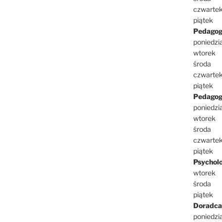
czwarte
piątek
Pedagog
poniedzi
wtorek
środa
czwarte
piątek
Pedagog 
poniedzi
wtorek
środa
czwarte
piątek
Psycholo
wtorek
środa
piątek
Doradca
poniedzi