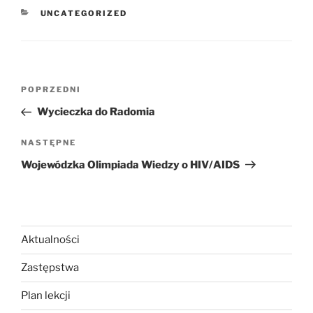
KATEGORIE
UNCATEGORIZED
Nawigacja
Poprzedni
POPRZEDNI
wpisu
wpis
Wycieczka do Radomia
Następny
NASTĘPNE
wpis
Wojewódzka Olimpiada Wiedzy o HIV/AIDS
Aktualności
Zastępstwa
Plan lekcji