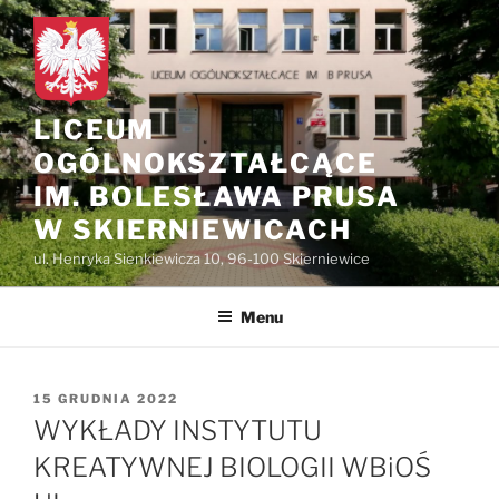
do
Przejdź
treści
do
treści
LICEUM
OGÓLNOKSZTAŁCĄCE
IM. BOLESŁAWA PRUSA
W SKIERNIEWICACH
ul. Henryka Sienkiewicza 10, 96-100 Skierniewice
Menu
OPUBLIKOWANE
15 GRUDNIA 2022
W
WYKŁADY INSTYTUTU
KREATYWNEJ BIOLOGII WBiOŚ