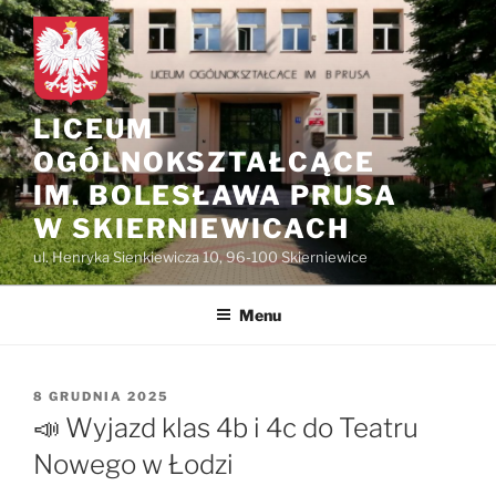
do
Przejdź
treści
do
treści
LICEUM
OGÓLNOKSZTAŁCĄCE
IM. BOLESŁAWA PRUSA
W SKIERNIEWICACH
ul. Henryka Sienkiewicza 10, 96-100 Skierniewice
Menu
OPUBLIKOWANE
8 GRUDNIA 2025
W
📣 Wyjazd klas 4b i 4c do Teatru
Nowego w Łodzi