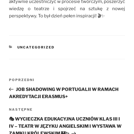
aktywnie uczestniczyć w procesie twórczym, poszerzyć
wiedzę o teatrze i spojrzeć na sztukę z nowej
perspektywy. To był dzień pełen inspiracji! 🎬✨
KATEGORIE
UNCATEGORIZED
Nawigacja
Poprzedni
POPRZEDNI
wpisu
wpis
JOB SHADOWING W PORTUGALII W RAMACH
AKREDYTACJI ERASMUS+
Następny
NASTĘPNE
wpis
🎭 WYCIECZKA EDUKACYJNA UCZNIÓW KLAS III I
IV – TEATR W JĘZYKU ANGIELSKIM I WYSTAWA W
ZAMKU KRÓLEWSKIM 🏰✨