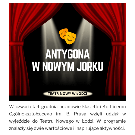
W czwartek 4 grudnia uczniowie klas 4b i 4c Liceum
Ogólnokształcącego im. B. Prusa wzięli udział w
wyjeździe do Teatru Nowego w Łodzi. W programie
znalazły się dwie wartościowe i inspirujące aktywności.