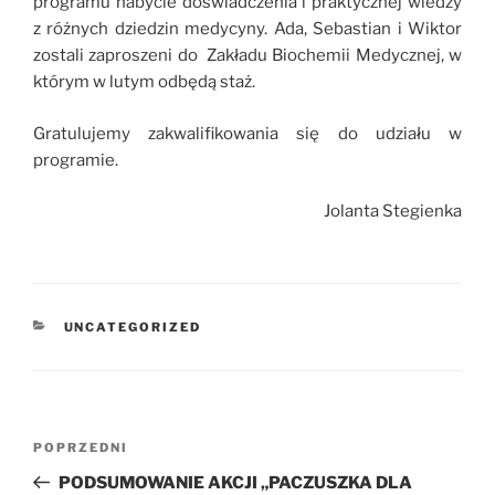
programu nabycie doświadczenia i praktycznej wiedzy
z różnych dziedzin medycyny. Ada, Sebastian i Wiktor
zostali zaproszeni do Zakładu Biochemii Medycznej, w
którym w lutym odbędą staż.
Gratulujemy zakwalifikowania się do udziału w
programie.
Jolanta Stegienka
KATEGORIE
UNCATEGORIZED
Nawigacja
Poprzedni
POPRZEDNI
wpisu
wpis
PODSUMOWANIE AKCJI „PACZUSZKA DLA