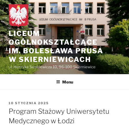
do
Przejdź
treści
do
treści
LICEUM
OGÓLNOKSZTAŁCĄCE
IM. BOLESŁAWA PRUSA
W SKIERNIEWICACH
ul. Henryka Sienkiewicza 10, 96-100 Skierniewice
Menu
OPUBLIKOWANE
10 STYCZNIA 2025
W
Program Stażowy Uniwersytetu
Medycznego w Łodzi